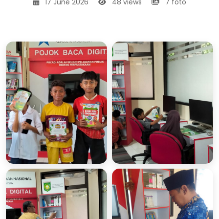
17 June 2026
48 views
7 foto
Masyarat
Masyarat
Memanfaatkan
Memanfaatkan
Layanan Pojok Baca
Layanan Pojok Baca
Digital (POCADI)
Digital (POCADI)