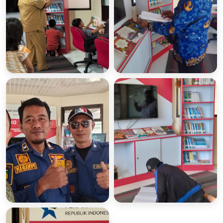
Masyarat
Masyarat
Memanfaatkan
Memanfaatkan
Layanan Pojok Baca
Layanan Pojok Baca
Digital (POCADI)
Digital (POCADI)
Masyarat
Masyarat