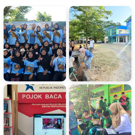
Gerakan Literasi
Kegiatan Gotong
Tradisional
Ronyong
(Gelitra) Bersama
26 Jun 2026
1 foto
Bunda Literasi
29 views
Provinsi NTB
05 Jul 2026
1 foto
151 views