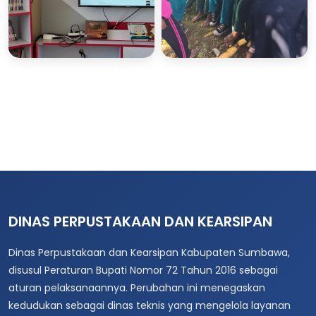
Layanan Pojok Baca
Layanan
Digital (POCADI)
Perpustakaan
Keliling
17 Jun 2026
1 foto
12 May 2026
1 foto
51 views
33 views
DINAS PERPUSTAKAAN DAN KEARSIPAN
Dinas Perpustakaan dan Kearsipan Kabupaten Sumbawa,
disusul Peraturan Bupati Nomor 72 Tahun 2016 sebagai
aturan pelaksanaannya. Perubahan ini menegaskan
kedudukan sebagai dinas teknis yang mengelola layanan